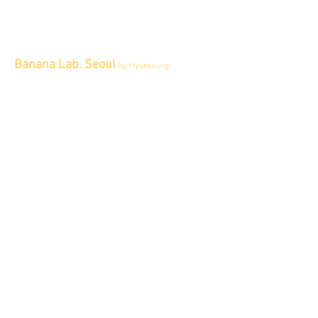
Banana Lab. Seoul
by Hyunseung
Address : 경기도 파주시 회동길 445 1층
Tel :
0507-1341-7487
Email :
info@bananalab.ca
Business Hours
Fri - Mon & Holidays :
12pm - 6pm
*금 토 일 월 : 12-6시
Tue - Thu : Appointment Only
* 화-금: 예약제