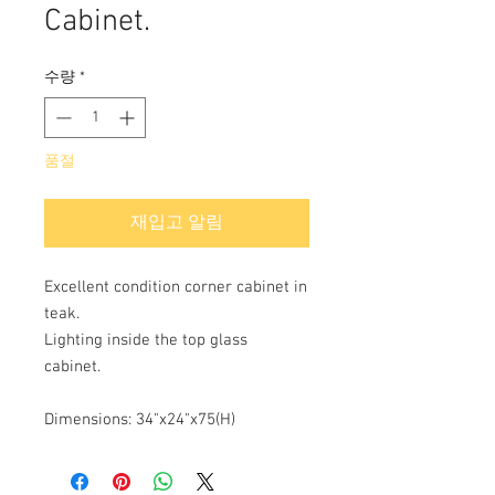
Cabinet.
수량
*
품절
재입고 알림
Excellent condition corner cabinet in
teak.
Lighting inside the top glass
cabinet.
Dimensions: 34"x24"x75(H)