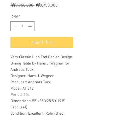
 ₩9,950,000 
일
₩8,950,000
할
반
인
가
가
수량
*
카트에 추가
Very Classic High End Danish Design
Dining Table by Hans J. Wegner for
Andreas Tuck.
Designer: Hans J. Wegner
Producer: Andreas Tuck
Model: AT 312
Period: 50s
Dimensions: 55"x35"x28.5"( 19.5"
Each leaf)
Condition: Excellent, Refinished.