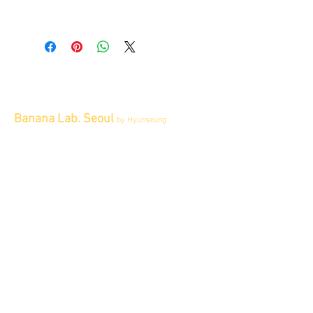
Banana Lab. Seoul
by Hyunseung
Address : 경기도 파주시 회동길 445 1층
Tel :
0507-1341-7487
Email :
info@bananalab.ca
Business Hours
Fri - Mon & Holidays :
12pm - 6pm
*금 토 일 월 : 12-6시
Tue - Thu : Appointment Only
* 화-금: 예약제