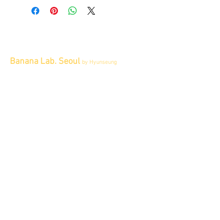
Items can not be returned or exchanged.
Banana Lab. Seoul
by Hyunseung
Address : 경기도 파주시 회동길 445 1층
Tel :
0507-1341-7487
Email :
info@bananalab.ca
Business Hours
Fri - Mon & Holidays :
12pm - 6pm
*금 토 일 월 : 12-6시
Tue - Thu : Appointment Only
* 화-금: 예약제