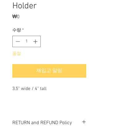
Holder
₩0
가
격
수량
*
품절
재입고 알림
3.5" wide / 4" tall
RETURN and REFUND Policy
All items sold "As-is" & final.