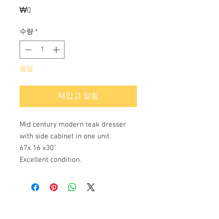
₩0
가
격
수량
*
품절
재입고 알림
Mid century modern teak dresser
with side cabinet in one unit.
67x 16 x30"
Excellent condition.