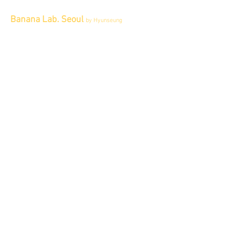
Banana Lab. Seoul
by Hyunseung
Address : 경기도 파주시 회동길 445 1층
Tel :
0507-1341-7487
Email :
info@bananalab.ca
Business Hours
Fri - Mon & Holidays :
12pm - 6pm
*금 토 일 월 : 12-6시
Tue - Thu : Appointment Only
* 화-금: 예약제