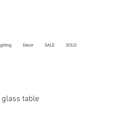
ighting
Decor
SALE
SOLD
 glass table