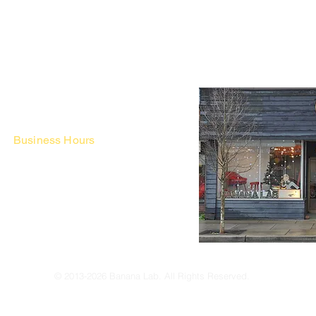
Business Hours
Fri - Mon & Holidays :
12pm - 6pm
*금 토 일 월 : 12-6시
Tue - Thu : Appointment Only
* 화-금: 예약제
© 2013-2026 Banana Lab. All Rights Reserved.