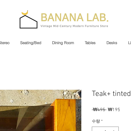
Stereo
Seating/Bed
Dining Room
Tables
Desks
L
Teak+ tinted
 ₩495 
일
₩195
할
반
인
수량
*
가
가