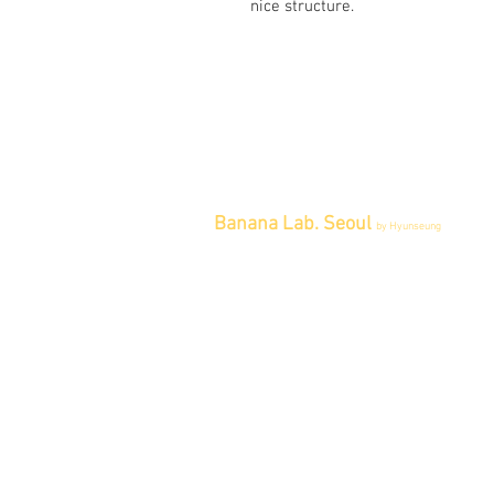
nice structure.
Banana Lab. Seoul
by Hyunseung
Address : 경기도 파주시 회동길 445 1
층
Tel : 0507-1341-7487
Email :
info@bananalab.ca