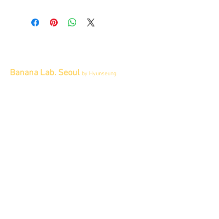
All items sold "As-is" & final.
Items can not be returned or exchanged.
Banana Lab. Seoul
by Hyunseung
Address : 경기도 파주시 회동길 445 1층
Tel :
0507-1341-7487
Email :
info@bananalab.ca
Business Hours
Fri - Mon & Holidays :
12pm - 6pm
*금 토 일 월 : 12-6시
Tue - Thu : Appointment Only
* 화-금: 예약제