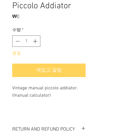
Piccolo Addiator
₩0
가
격
수량
*
품절
재입고 알림
Vintage manual piccolo addiator.
(manual calculator)
RETURN AND REFUND POLICY