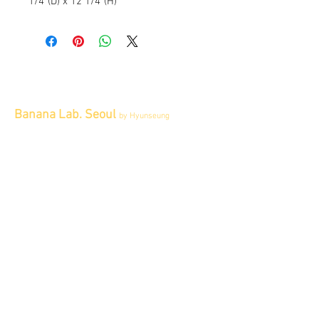
1/4"(D) x 12 1/4"(H)
Banana Lab. Seoul
by Hyunseung
Address : 경기도 파주시 회동길 445 1층
Tel :
0507-1341-7487
Email :
info@bananalab.ca
Business Hours
Fri - Mon & Holidays :
12pm - 6pm
*금 토 일 월 : 12-6시
Tue - Thu : Appointment Only
* 화-금: 예약제