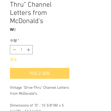
Thru" Channel
Letters from
McDonald's
₩0
가
격
수량
*
품절
재입고 알림
Vintage "Drive-Thru" Channel Letters
from McDonald's.
Dimensions of "D" ; 10 3/8"(W) x 5