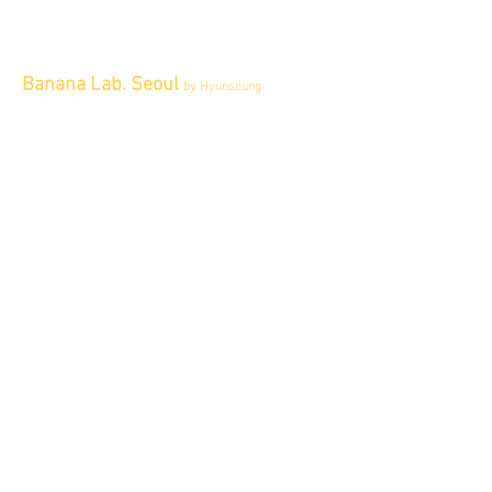
Banana Lab. Seoul
by Hyunseung
Address : 경기도 파주시 회동길 445 1층
Tel :
0507-1341-7487
Email :
info@bananalab.ca
Business Hours
Fri - Mon & Holidays :
12pm - 6pm
*금 토 일 월 : 12-6시
Tue - Thu : Appointment Only
* 화-금: 예약제