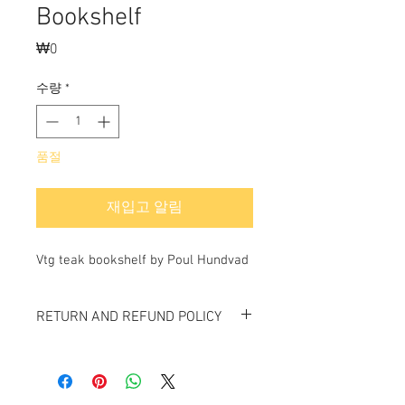
Bookshelf
₩0
가
격
수량
*
품절
재입고 알림
Vtg teak bookshelf by Poul Hundvad
RETURN AND REFUND POLICY
All item sold "As-is" & final.
Item cannot be returned or exchanged.