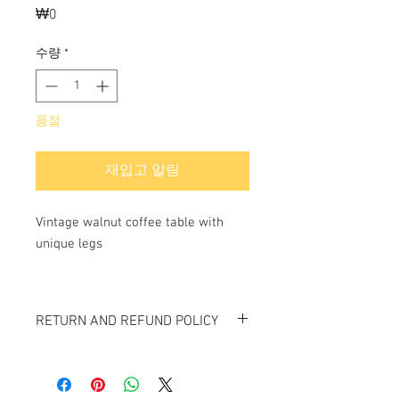
₩0
가
격
수량
*
품절
재입고 알림
Vintage walnut coffee table with
unique legs
RETURN AND REFUND POLICY
All items sold "As-is" & final.
Items can not be returned or exchanged.