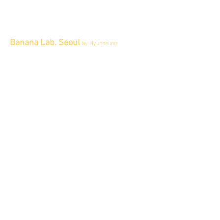
Banana Lab. Seoul
by Hyunseung
Address : 경기도 파주시 회동길 445 1층
Tel :
0507-1341-7487
Email :
info@bananalab.ca
Business Hours
Fri - Mon & Holidays :
12pm - 6pm
*금 토 일 월 : 12-6시
Tue - Thu : Appointment Only
* 화-금: 예약제