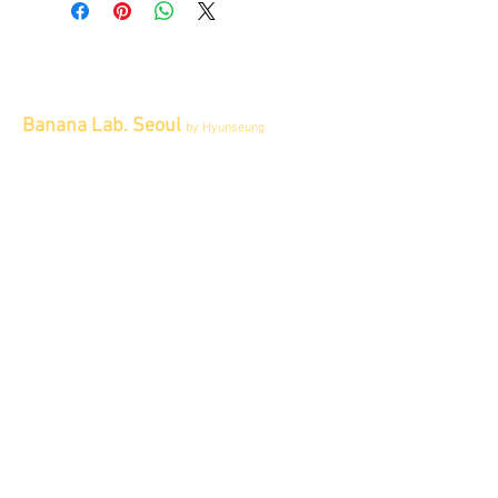
Banana Lab. Seoul
by Hyunseung
Address : 경기도 파주시 회동길 445 1층
Tel :
0507-1341-7487
Email :
info@bananalab.ca
Business Hours
Fri - Mon & Holidays :
12pm - 6pm
*금 토 일 월 : 12-6시
Tue - Thu : Appointment Only
* 화-금: 예약제