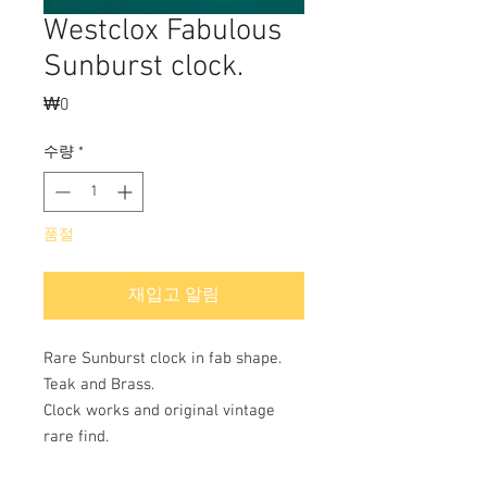
Westclox Fabulous
Sunburst clock.
₩0
가
격
수량
*
품절
재입고 알림
Rare Sunburst clock in fab shape.
Teak and Brass.
Clock works and original vintage
rare find.